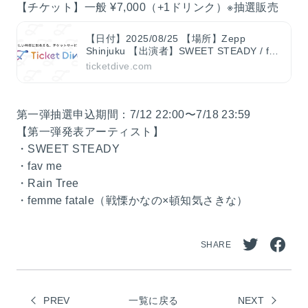
【チケット】一般 ¥7,000（+1ドリンク）※抽選販売
【日付】2025/08/25 【場所】Zepp
Shinjuku 【出演者】SWEET STEADY / fav
me / Rain Tree / femme fatale
ticketdive.com
第一弾抽選申込期間：7/12 22:00〜7/18 23:59
【第一弾発表アーティスト】
・SWEET STEADY
・fav me
・Rain Tree
・femme fatale（戦慄かなの×頓知気さきな）
SHARE
Twitt
Face
erで
book
PREV
一覧に戻る
シェ
NEXT
でシ