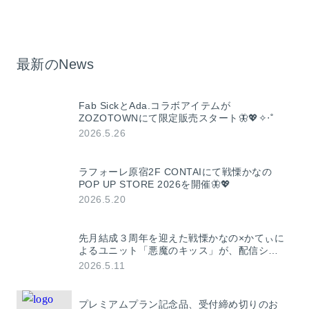
ア
ェア
最新のNews
Fab SickとAda.コラボアイテムが
ZOZOTOWNにて限定販売スタート🦋💖✧‧˚
2026.5.26
ラフォーレ原宿2F CONTAIにて戦慄かなの
POP UP STORE 2026を開催🦋💖
2026.5.20
先月結成３周年を迎えた戦慄かなの×かてぃに
よるユニット「悪魔のキッス」が、配信シン
グル「ERA」（エラ）を発表！ 作詞・作曲
2026.5.11
4s4ki / New Kによるハイパーポップ楽曲！
プレミアムプラン記念品、受付締め切りのお