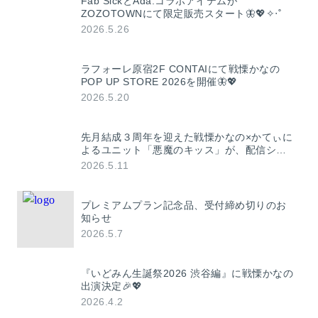
Fab SickとAda.コラボアイテムが
ZOZOTOWNにて限定販売スタート🦋💖✧‧˚
2026.5.26
ラフォーレ原宿2F CONTAIにて戦慄かなの
POP UP STORE 2026を開催🦋💖
2026.5.20
先月結成３周年を迎えた戦慄かなの×かてぃに
よるユニット「悪魔のキッス」が、配信シン
グル「ERA」（エラ）を発表！ 作詞・作曲
2026.5.11
4s4ki / New Kによるハイパーポップ楽曲！
プレミアムプラン記念品、受付締め切りのお
知らせ
2026.5.7
『いどみん生誕祭2026 渋谷編』に戦慄かなの
出演決定🎉💖
2026.4.2