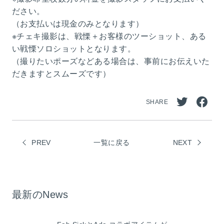
ださい。
（お支払いは現金のみとなります）
※チェキ撮影は、戦慄＋お客様のツーショット、ある
い戦慄ソロショットとなります。
（撮りたいポーズなどある場合は、事前にお伝えいた
だきますとスムーズです）
SHARE
Twitt
Face
erで
book
PREV
一覧に戻る
シェ
NEXT
でシ
ア
ェア
最新のNews