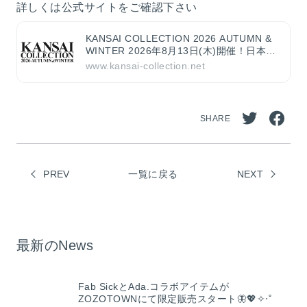
詳しくは公式サイトをご確認下さい
KANSAI COLLECTION 2026 AUTUMN &
WINTER 2026年8月13日(木)開催！日本最
大級のファッションイベント。関西コレク
www.kansai-collection.net
ション。多くのゲストや有名モデルが出
演！
SHARE
Twitt
Face
erで
book
PREV
一覧に戻る
シェ
NEXT
でシ
ア
ェア
最新のNews
Fab SickとAda.コラボアイテムが
ZOZOTOWNにて限定販売スタート🦋💖✧‧˚