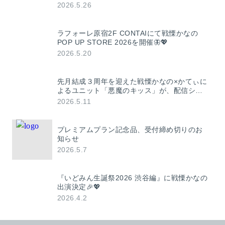
2026.5.26
ラフォーレ原宿2F CONTAIにて戦慄かなの
POP UP STORE 2026を開催🦋💖
2026.5.20
先月結成３周年を迎えた戦慄かなの×かてぃに
よるユニット「悪魔のキッス」が、配信シン
グル「ERA」（エラ）を発表！ 作詞・作曲
2026.5.11
4s4ki / New Kによるハイパーポップ楽曲！
プレミアムプラン記念品、受付締め切りのお
知らせ
2026.5.7
『いどみん生誕祭2026 渋谷編』に戦慄かなの
出演決定🎉💖
2026.4.2