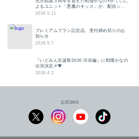
先月結成３周年を迎えた戦慄かなの×かてぃに
よるユニット「悪魔のキッス」が、配信シン
グル「ERA」（エラ）を発表！ 作詞・作曲
2026.5.11
4s4ki / New Kによるハイパーポップ楽曲！
プレミアムプラン記念品、受付締め切りのお
知らせ
2026.5.7
『いどみん生誕祭2026 渋谷編』に戦慄かなの
出演決定🎉💖
2026.4.2
公式SNS