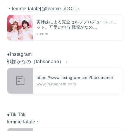
・femme fatale[@femme_iDOL]：
実姉妹による完全セルフプロデュースユニ
ット。可愛い担当 戦慄かなの
@FABkanano(姉)🦋もっと可愛い担当 頓知
x.com
気さきな@tonchiki_doll(妹)☘️
【YouTube】https://t.co/wR1q6vXUUl
●instagram
戦慄かなの（fabkanano）：
https://www.instagram.com/fabkanano/
www.instagram.com
●Tik Tok
femme fatale：