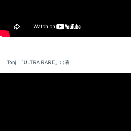
Tohji 「ULTRA RARE」出演