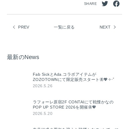
SHARE
Twitt
Face
erで
book
PREV
一覧に戻る
シェ
NEXT
でシ
ア
ェア
最新のNews
Fab SickとAda.コラボアイテムが
ZOZOTOWNにて限定販売スタート🦋💖✧‧˚
2026.5.26
ラフォーレ原宿2F CONTAIにて戦慄かなの
POP UP STORE 2026を開催🦋💖
2026.5.20