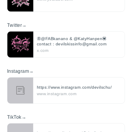
Twitter→
🦋@FABkanano & @KatyHanpen💟
contact：devilskissinfo@gmail.com
x.com
Instagram→
https://www.instagram.com/devilschu/
www.instagram.com
TikTok→