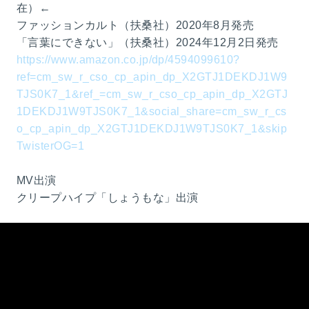
在）←
ファッションカルト（扶桑社）2020年8月発売
「言葉にできない」（扶桑社）2024年12月2日発売
https://www.amazon.co.jp/dp/4594099610?
ref=cm_sw_r_cso_cp_apin_dp_X2GTJ1DEKDJ1W9
TJS0K7_1&ref_=cm_sw_r_cso_cp_apin_dp_X2GTJ
1DEKDJ1W9TJS0K7_1&social_share=cm_sw_r_cs
o_cp_apin_dp_X2GTJ1DEKDJ1W9TJS0K7_1&skip
TwisterOG=1
MV出演
クリープハイプ「しょうもな」出演