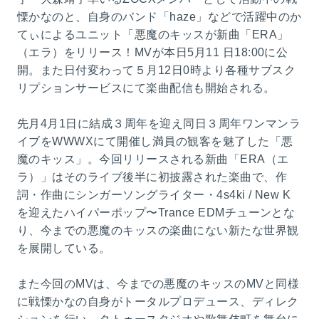
慄かなのと、自身のバンド「haze」などで活躍中のか
てぃによるユニット「悪魔のキッスが新曲「ERA」
（エラ）をリリース！MVが本日5月11 日18:00に公
開。また日付変わって５月12日0時より各種サブスク
リプションサービスにて楽曲配信も開始される。
先月4月1日に結成３周年を迎え同日３周年ワンマンラ
イブをWWWXにて開催し満員の観客を魅了した「悪
魔のキッス」。今回リリースされる新曲「ERA（エ
ラ）」はそのライブ後半に初披露された楽曲で、作
詞・作曲にシンガーソングライター・4s4ki / New K
を迎えたハイパーポップ〜Trance EDMチューンとな
り、今までの悪魔のキッスの楽曲にない新たな世界観
を展開している。
また今回のMVは、今までの悪魔のキッスのMVと同様
に戦慄かなの自身がトータルプロデュース、ディレク