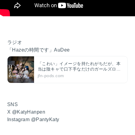
ラジオ
「Hazeの時間です」AuDee
「こわい」イメージを持たれがちだが、本
当は陰キャで口下手なだけのガールズロッ
クバンド「Haze」の素顔をお見せするべ
jfn-pods.com
く、リスナーとともにラジオで過ごす時
間。それが、「Hazeの時間です」。
SNS
X @KatyHanpen
Instagram @PantyKaty