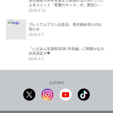
先月結成３周年を迎えた戦慄かなの×かてぃに
よるユニット「悪魔のキッス」が、配信シン
グル「ERA」（エラ）を発表！ 作詞・作曲
2026.5.11
4s4ki / New Kによるハイパーポップ楽曲！
プレミアムプラン記念品、受付締め切りのお
知らせ
2026.5.7
『いどみん生誕祭2026 渋谷編』に戦慄かなの
出演決定🎉💖
2026.4.2
公式SNS