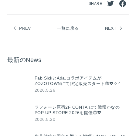
SHARE
Twitt
Face
erで
book
PREV
一覧に戻る
シェ
NEXT
でシ
ア
ェア
最新のNews
Fab SickとAda.コラボアイテムが
ZOZOTOWNにて限定販売スタート🦋💖✧‧˚
2026.5.26
ラフォーレ原宿2F CONTAIにて戦慄かなの
POP UP STORE 2026を開催🦋💖
2026.5.20